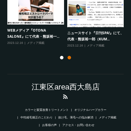
WEBメディア『OTONA
W
ニュースサイト『日刊SPA!』にて、
SALONE』にて代表・熊坂裕一...
S
代表・熊坂裕一郎（KUM...
2023.12.16
メディア掲載
20
2023.12.16
メディア掲載
江東区area西大島店
カラーと髪質改善トリートメント
オリジナルハーブカラー
中性縮毛矯正のこだわり
抜け毛、薄毛への悩み解消
メディア掲載
お客様の声
アクセス・お問い合わせ