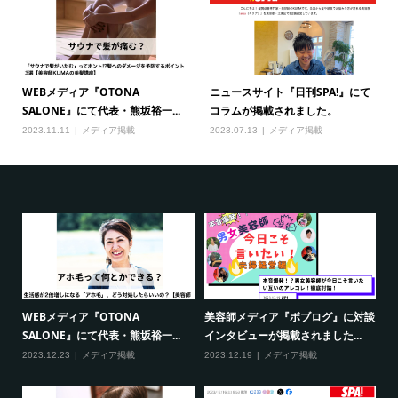
WEBメディア『OTONA
ニュースサイト『日刊SPA!』にて
SALONE』にて代表・熊坂裕一...
コラムが掲載されました。
2023.11.11
メディア掲載
2023.07.13
メディア掲載
WEBメディア『OTONA
美容師メディア『ボブログ』に対談
W
て、
SALONE』にて代表・熊坂裕一...
インタビューが掲載されました...
S
2023.12.23
メディア掲載
2023.12.19
メディア掲載
20