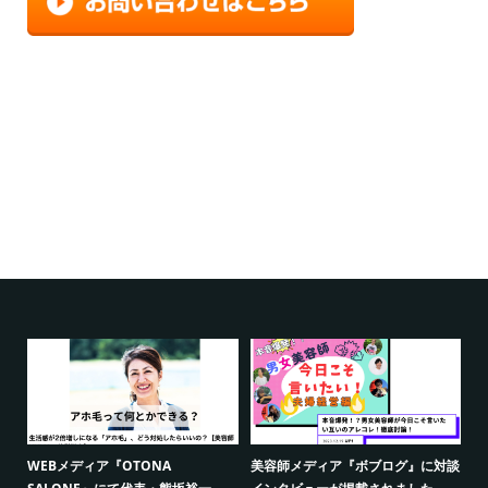
WEBメディア『OTONA
美容師メディア『ボブログ』に対談
W
て、