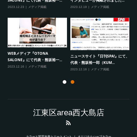
SALONE』にて代表・熊坂裕一...
インタビューが掲載されました...
S
2023.12.23
メディア掲載
2023.12.19
メディア掲載
20
WEBメディア『OTONA
W
ニュースサイト『日刊SPA!』にて、
SALONE』にて代表・熊坂裕一...
S
代表・熊坂裕一郎（KUM...
2023.12.16
メディア掲載
20
2023.12.16
メディア掲載
江東区area西大島店
カラーと髪質改善トリートメント
オリジナルハーブカラー